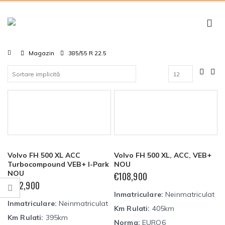
Magazin
385/55 R 22.5
Volvo FH 500 XL ACC
Volvo FH 500 XL, ACC, VEB+
Turbocompound VEB+ I-Park
NOU
NOU
€
108,900
€
112,900
Inmatriculare:
Neinmatriculat
Inmatriculare:
Neinmatriculat
Km Rulati:
405km
Km Rulati:
395km
Norma:
EURO6