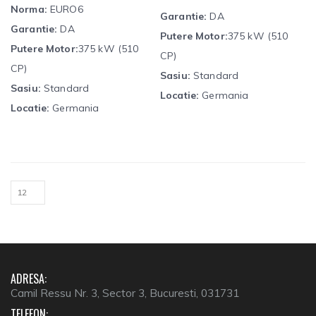
Norma:
EURO6
Garantie:
DA
Garantie:
DA
Putere Motor:
375 kW (510
Putere Motor:
375 kW (510
CP)
CP)
Sasiu:
Standard
Sasiu:
Standard
Locatie:
Germania
Locatie:
Germania
ADRESA:
Camil Ressu Nr. 3, Sector 3, Bucuresti, 031731
TELEFON: