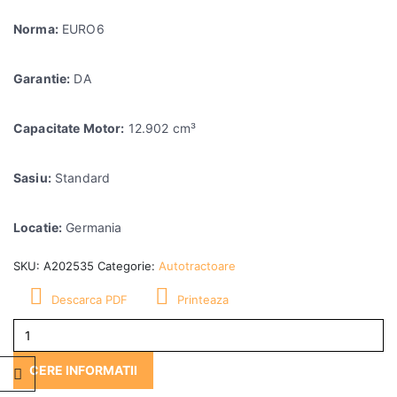
Norma:
EURO6
Garantie:
DA
Capacitate Motor:
12.902 cm³
Sasiu:
Standard
Locatie:
Germania
SKU:
A202535
Categorie:
Autotractoare
Descarca PDF
Printeaza
CERE INFORMATII