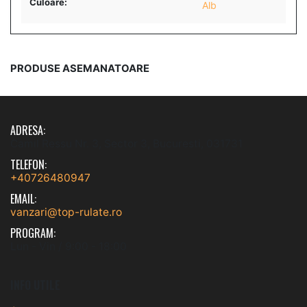
Culoare:
Alb
PRODUSE ASEMANATOARE
ADRESA:
Camil Ressu Nr. 3, Sector 3, Bucuresti, 031731
TELEFON:
+40726480947
EMAIL:
vanzari@top-rulate.ro
PROGRAM:
Lun - Vin / 9:00 - 18:00
INFO UTILE